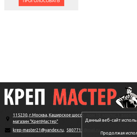
ПРОГОЛОСОВАТЬ
115230, г.Москва, Каширское шоссе, дом 19, корпус 1, вход №
Данный веб-сайт исполь
магазин "КрепМастер"
krep-master21@yandex.ru,
5807711@mail.ru
Продолжая исполь