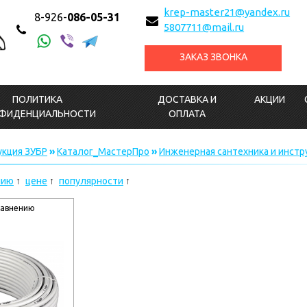
krep-master21@yandex.ru
8-926-
086-05-31
5807711@mail.ru
ЗАКАЗ ЗВОНКА
ПОЛИТИКА
ДОСТАВКА И
АКЦИИ
ФИДЕНЦИАЛЬНОСТИ
ОПЛАТА
кция ЗУБР
»
Каталог_МастерПро
»
Инженерная сантехника и инст
нию
цене
популярности
равнению