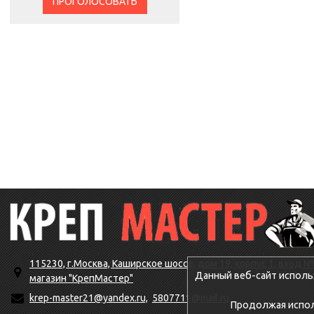
ПРОГОЛОСОВАТЬ
115230, г.Москва, Каширское шоссе, дом 19, корпус 1, вход №
Данный веб-сайт исполь
магазин "КрепМастер"
krep-master21@yandex.ru,
5807711@mail.ru
Продолжая исполь