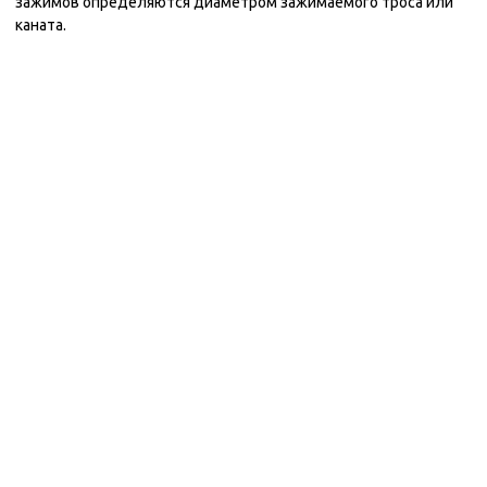
зажимов определяются диаметром зажимаемого троса или
каната.