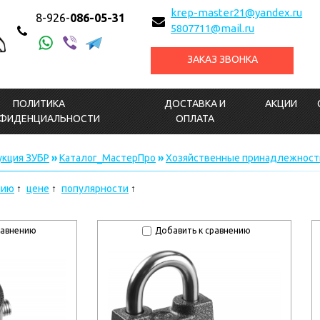
krep-master21@yandex.ru
8-926-
086-05-31
5807711@mail.ru
ЗАКАЗ ЗВОНКА
ПОЛИТИКА
ДОСТАВКА И
АКЦИИ
ФИДЕНЦИАЛЬНОСТИ
ОПЛАТА
кция ЗУБР
»
Каталог_МастерПро
»
Хозяйственные принадлежност
нию
цене
популярности
равнению
Добавить к сравнению