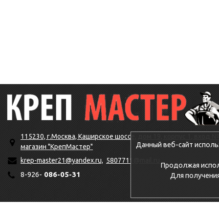
115230, г.Москва, Каширское шоссе, дом 19, корпус 1, вход №
Данный веб-сайт исполь
магазин "КрепМастер"
krep-master21@yandex.ru,
5807711@mail.ru
Продолжая исполь
8-926-
086-05-31
Для получени