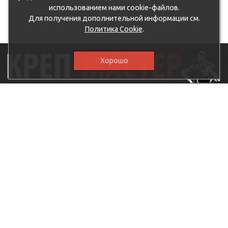
использованием нами cookie-файлов.
Для получения дополнительной информации см.
Политика Cookie
.
Хорошо
115230, г.Москва, Каширское шоссе, дом 19, корпус 1,
вход №3, магазин "КрепМастер"
krep-master21@yandex.ru,
5807711@mail.ru
8-926-
086-05-31
МЕНЮ
КАТАЛОГ
КрепМастер
Крепеж
Политика
Нержавеющий крепеж
конфиденциальности
Хозтовары
Доставка и оплата
Ручной инструмент
Акции
Заглушки декоративные