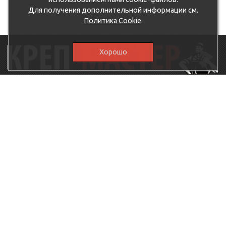
Для получения дополнительной информации см.
Политика Cookie
.
Хорошо
115230, г.Москва, Каширское шоссе, дом 19, корпус 1,
вход №3, магазин "КрепМастер"
krep-master21@yandex.ru,
5807711@mail.ru
8-926-
086-05-31
МЕНЮ
КАТАЛОГ
КрепМастер
Крепеж
Политика
Нержавеющий крепеж
конфиденциальности
Хозтовары
Доставка и оплата
Ручной инструмент
Акции
Заглушки декоративные
Оптовикам
Малярный инструмент