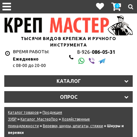
0
ТЫСЯЧИ ВИДОВ КРЕПЕЖА И РУЧНОГО
ИНСТРУМЕНТА
ВРЕМЯ РАБОТЫ:
8-926-
086-05-31
Ежедневно
с 08-00 до 20-00
КАТАЛОГ
ОПРОС
Каталог товаров
»
Продукция
ЗУБР
»
Каталог_МастерПро
»
Хозяйственные
принадлежности
»
Веревки, шнуры, шпагаты, стяжки
» Шнуры и
веревки