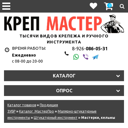
0
ТЫСЯЧИ ВИДОВ КРЕПЕЖА И РУЧНОГО
ИНСТРУМЕНТА
ВРЕМЯ РАБОТЫ:
8-926-
086-05-31
Ежедневно
с 08-00 до 20-00
КАТАЛОГ
ОПРОС
Каталог товаров
»
Продукция
ЗУБР
»
Каталог_МастерПро
»
Малярно-штукатурные
инструменты
»
Штукатурный инструмент
» Мастерки, кельмы