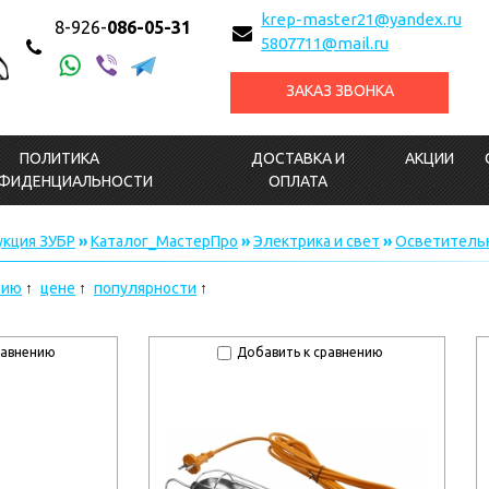
krep-master21@yandex.ru
8-926-
086-05-31
5807711@mail.ru
ЗАКАЗ ЗВОНКА
ПОЛИТИКА
ДОСТАВКА И
АКЦИИ
ФИДЕНЦИАЛЬНОСТИ
ОПЛАТА
кция ЗУБР
»
Каталог_МастерПро
»
Электрика и свет
»
Осветитель
нию
цене
популярности
равнению
Добавить к сравнению