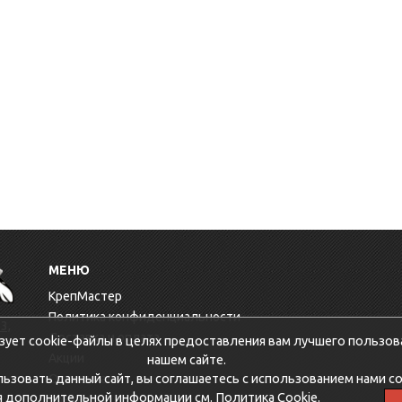
МЕНЮ
КрепМастер
Политика конфиденциальности
3,
Доставка и оплата
зует cookie-файлы в целях предоставления вам лучшего пользов
Акции
нашем сайте.
зовать данный сайт, вы соглашаетесь с использованием нами co
Оптовикам
я дополнительной информации см.
Политика Cookie
.
Контакты