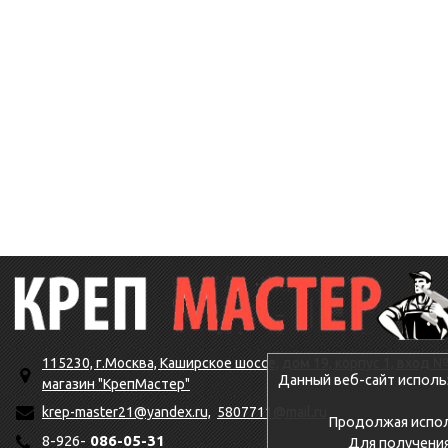
115230, г.Москва, Каширское шоссе, дом 19, корпус 1, вход №
Данный веб-сайт исполь
магазин "КрепМастер"
krep-master21@yandex.ru,
5807711@mail.ru
Продолжая исполь
8-926-
086-05-31
Для получени