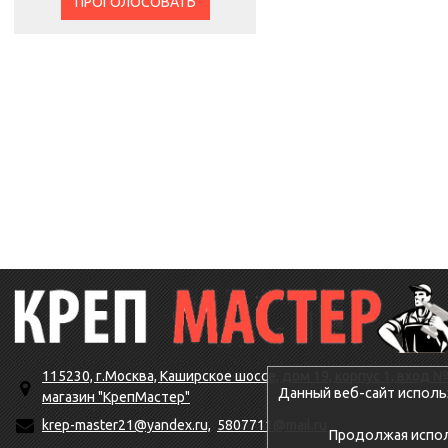
ПРОГОЛОСОВАТЬ
115230, г.Москва, Каширское шоссе, дом 19, корпус 1, вход №
Данный веб-сайт исполь
магазин "КрепМастер"
krep-master21@yandex.ru,
5807711@mail.ru
Продолжая исполь