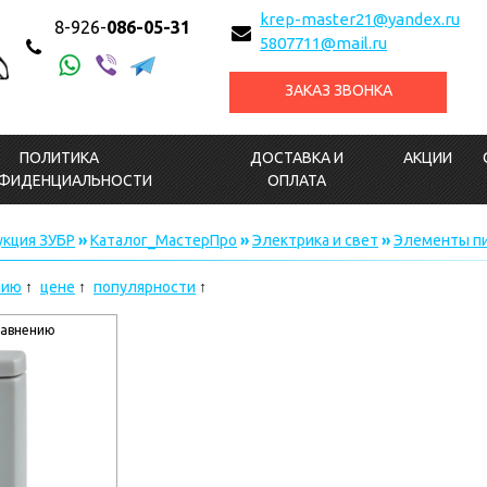
krep-master21@yandex.ru
8-926-
086-05-31
5807711@mail.ru
ЗАКАЗ ЗВОНКА
ПОЛИТИКА
ДОСТАВКА И
АКЦИИ
ФИДЕНЦИАЛЬНОСТИ
ОПЛАТА
кция ЗУБР
»
Каталог_МастерПро
»
Электрика и свет
»
Элементы пи
нию
цене
популярности
равнению