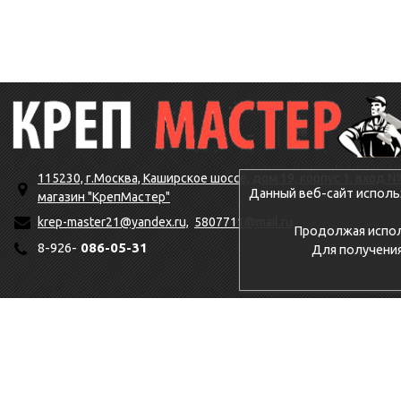
115230, г.Москва, Каширское шоссе, дом 19, корпус 1, вход №
Данный веб-сайт исполь
магазин "КрепМастер"
krep-master21@yandex.ru,
5807711@mail.ru
Продолжая исполь
8-926-
086-05-31
Для получени