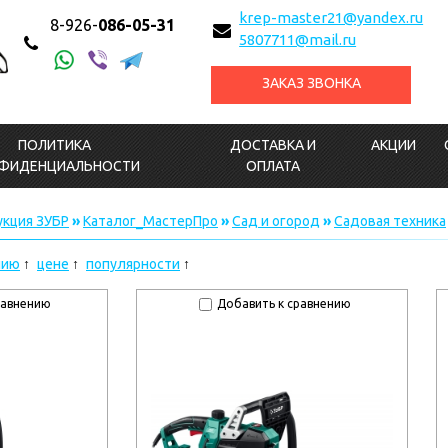
krep-master21@yandex.ru
8-926-
086-05-31
5807711@mail.ru
ЗАКАЗ ЗВОНКА
ПОЛИТИКА
ДОСТАВКА И
АКЦИИ
ФИДЕНЦИАЛЬНОСТИ
ОПЛАТА
кция ЗУБР
»
Каталог_МастерПро
»
Сад и огород
»
Садовая техника
нию
цене
популярности
равнению
Добавить к сравнению