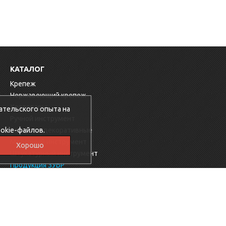
КАТАЛОГ
Крепеж
Нержавеющий крепеж
Хозтовары
ательского опыта на
Ручной инструмент
okie-файлов.
Заглушки декоративные
Малярный инструмент
Хорошо
Штукатурный инструмент
Продукция ЗУБР
Электрика
Мебельная фурнитура
Скобяные изделия
Продукция Ресанта
Фиксаторы для арматуры