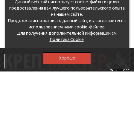
Данный веб-сайт использует cookie-файлы в целях
предоставления вам лучшего пользовательского опыта
на нашем сайте.
Продолжая использовать данный сайт, вы соглашаетесь с
использованием нами cookie-файлов.
Для получения дополнительной информации см.
Политика Cookie
.
Хорошо
115230, г.Москва, Каширское шоссе, дом 19, корпус 1,
вход №3, магазин "КрепМастер"
krep-master21@yandex.ru,
5807711@mail.ru
8-926-
086-05-31
МЕНЮ
КАТАЛОГ
КрепМастер
Крепеж
Политика
Нержавеющий крепеж