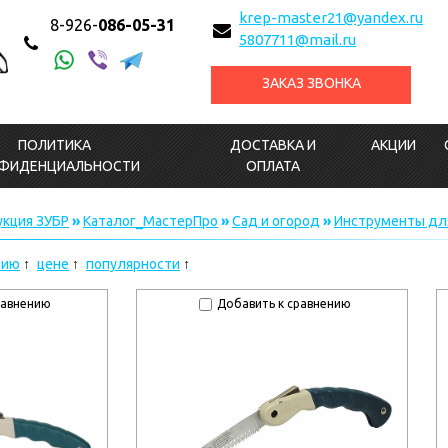
krep-master21@yandex.ru
8-926-
086-05-31
5807711@mail.ru
ЗАКАЗ ЗВОНКА
ПОЛИТИКА
ДОСТАВКА И
АКЦИИ
ФИДЕНЦИАЛЬНОСТИ
ОПЛАТА
кция ЗУБР
»
Каталог_МастерПро
»
Сад и огород
»
Инструменты дл
нию
цене
популярности
равнению
Добавить к сравнению