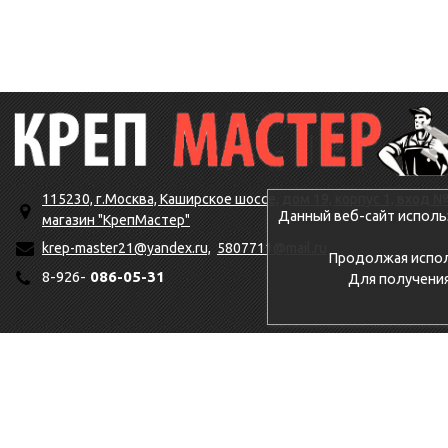
115230, г.Москва, Каширское шоссе, дом 19, корпус 1, вход №
Данный веб-сайт исполь
магазин "КрепМастер"
krep-master21@yandex.ru,
5807711@mail.ru
Продолжая исполь
8-926-
086-05-31
Для получени