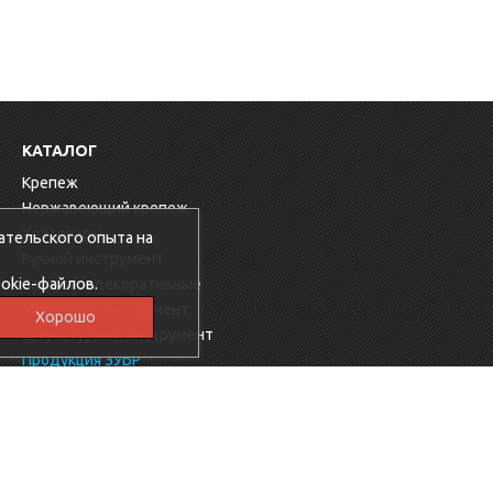
КАТАЛОГ
Крепеж
Нержавеющий крепеж
Хозтовары
ательского опыта на
Ручной инструмент
okie-файлов.
Заглушки декоративные
Малярный инструмент
Хорошо
Штукатурный инструмент
Продукция ЗУБР
Электрика
Мебельная фурнитура
Скобяные изделия
Продукция Ресанта
Фиксаторы для арматуры