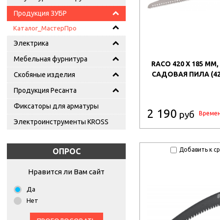
Продукция ЗУБР
Каталог_МастерПро
Электрика
Мебельная фурнитура
RACO 420 X 185 ММ
САДОВАЯ ПИЛА (42
Скобяные изделия
Продукция Ресанта
Фиксаторы для арматуры
2 190
руб
Времен
Электроинструменты KROSS
Добавить к с
ОПРОС
Нравится ли Вам сайт
Да
Нет