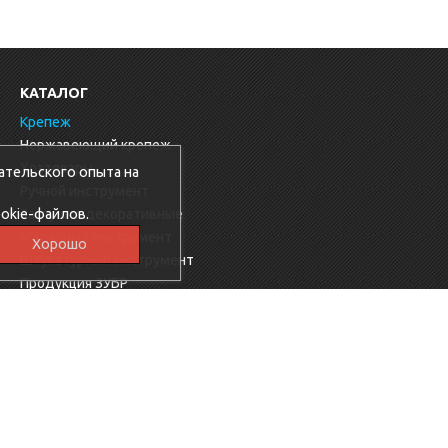
КАТАЛОГ
Крепеж
Нержавеющий крепеж
Хозтовары
ательского опыта на
Ручной инструмент
okie-файлов.
Заглушки декоративные
Малярный инструмент
Хорошо
Штукатурный инструмент
Продукция ЗУБР
Электрика
Мебельная фурнитура
Скобяные изделия
Продукция Ресанта
Фиксаторы для арматуры
Электроинструменты KROSS