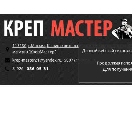
115230, г.Москва, Каширское шоссе, дом 19, корпус 1, вход №
Данный веб-сайт исполь
магазин "КрепМастер"
krep-master21@yandex.ru,
5807711@mail.ru
Продолжая исполь
8-926-
086-05-31
Для получени