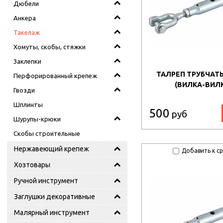
Дюбели
Анкера
Такелаж
Хомуты, скобы, стяжки
Заклепки
ТАЛРЕП ТРУБЧАТЫ
Перфорированный крепеж
(ВИЛКА-ВИЛК
Гвозди
Шплинты
500
руб
Шурупы-крюки
Скобы строительные
Нержавеющий крепеж
Добавить к с
Хозтовары
Ручной инструмент
Заглушки декоративные
Малярный инструмент