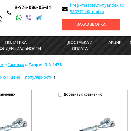
krep-master21@yandex.ru
8-926-
086-05-31
5807711@mail.ru
ЗАКАЗ ЗВОНКА
ПОЛИТИКА
ДОСТАВКА И
АКЦИИ
ФИДЕНЦИАЛЬНОСТИ
ОПЛАТА
еж
»
Такелаж
» Талреп DIN 1478
нию
цене
популярности
равнению
Добавить к сравнению