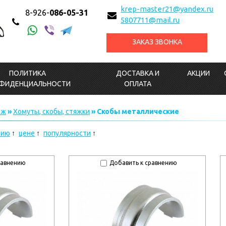
krep-master21@yandex.ru
8-926-
086-05-31
5807711@mail.ru
ЗАКАЗ ЗВОНКА
ПОЛИТИКА
ДОСТАВКА И
АКЦИИ
ФИДЕНЦИАЛЬНОСТИ
ОПЛАТА
еж
»
Хомуты, скобы, стяжки
» Скобы металлические
нию
цене
популярности
равнению
Добавить к сравнению