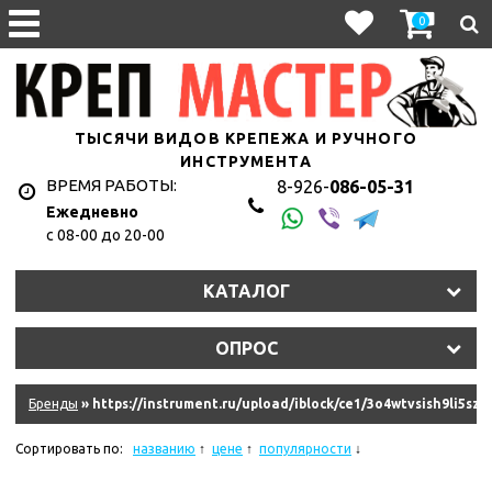
0
ТЫСЯЧИ ВИДОВ КРЕПЕЖА И РУЧНОГО
ИНСТРУМЕНТА
ВРЕМЯ РАБОТЫ:
8-926-
086-05-31
Ежедневно
с 08-00 до 20-00
1hyju2uet3/11327_011.jpg
КАТАЛОГ
y2s2lt7eln/107010.970.jpg
ОПРОС
9dkb2qkke6f/10845_011.jpg
eqm2n0isim8u/10620_r08.jpg
Бренды
» https://instrument.ru/upload/iblock/ce1/3o4wtvsish9li5s
hkzjskdrrk/181335_011.jpg
Сортировать по:
названию
цене
популярности
ydziwlw5q6amf/11575_011.jpg