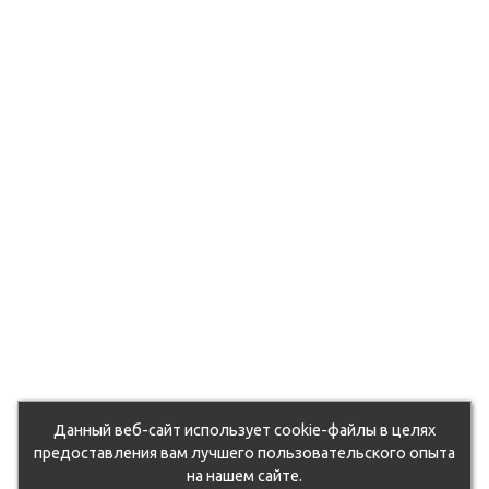
du5zcohd0k/105064.970.jpg
6ut71q2mf4b/105250.970.jpg
9d7otixj9/105127.970.jpg
fhvzo543qm17/107287.970.jpg
6euvbvn6yy3/104771.970.jpg
rxqsg1unwy7/105263.970.jpg
oqflwlg/107172.970.jpg
oahdjosnbns/118702.970.jpg
xx03ney11nfx/104820.970.jpg
k0a7arlfs/105092.970.jpg
eorst0piemv/104854.970.jpg
Данный веб-сайт использует cookie-файлы в целях
jetjc5xl0ww/130665.970.jpg
предоставления вам лучшего пользовательского опыта
на нашем сайте.
dz1stpgz0j/50762_011.jpg