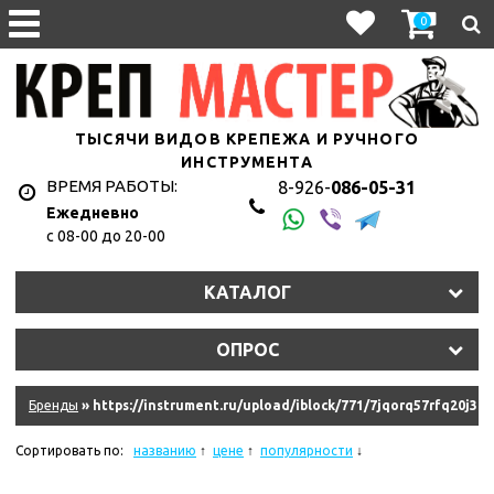
0
ТЫСЯЧИ ВИДОВ КРЕПЕЖА И РУЧНОГО
ИНСТРУМЕНТА
ВРЕМЯ РАБОТЫ:
8-926-
086-05-31
Ежедневно
с 08-00 до 20-00
1hyju2uet3/11327_011.jpg
КАТАЛОГ
y2s2lt7eln/107010.970.jpg
ОПРОС
9dkb2qkke6f/10845_011.jpg
eqm2n0isim8u/10620_r08.jpg
Бренды
» https://instrument.ru/upload/iblock/771/7jqorq57rfq20j3l
hkzjskdrrk/181335_011.jpg
Сортировать по:
названию
цене
популярности
ydziwlw5q6amf/11575_011.jpg