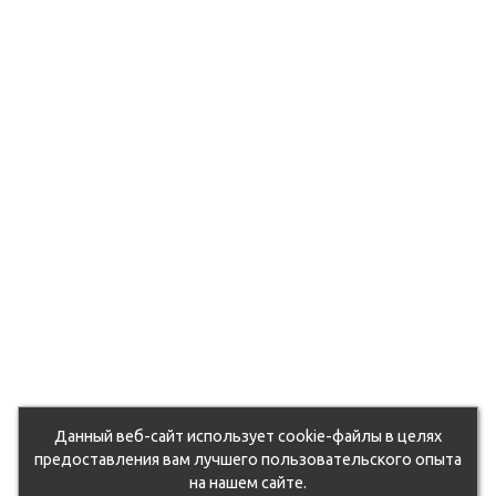
du5zcohd0k/105064.970.jpg
6ut71q2mf4b/105250.970.jpg
9d7otixj9/105127.970.jpg
fhvzo543qm17/107287.970.jpg
6euvbvn6yy3/104771.970.jpg
rxqsg1unwy7/105263.970.jpg
oqflwlg/107172.970.jpg
oahdjosnbns/118702.970.jpg
xx03ney11nfx/104820.970.jpg
k0a7arlfs/105092.970.jpg
eorst0piemv/104854.970.jpg
Данный веб-сайт использует cookie-файлы в целях
jetjc5xl0ww/130665.970.jpg
предоставления вам лучшего пользовательского опыта
на нашем сайте.
dz1stpgz0j/50762_011.jpg