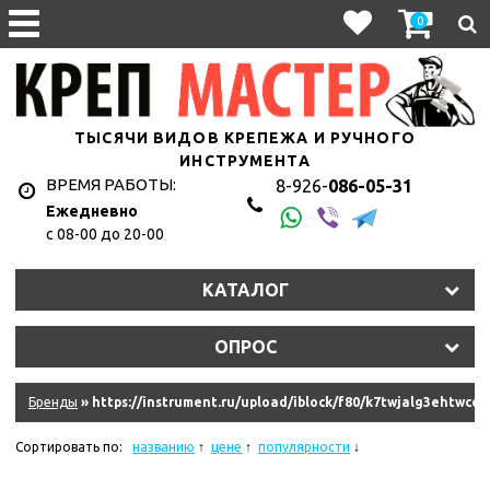
0
ТЫСЯЧИ ВИДОВ КРЕПЕЖА И РУЧНОГО
ИНСТРУМЕНТА
ВРЕМЯ РАБОТЫ:
8-926-
086-05-31
Ежедневно
с 08-00 до 20-00
1hyju2uet3/11327_011.jpg
КАТАЛОГ
y2s2lt7eln/107010.970.jpg
ОПРОС
9dkb2qkke6f/10845_011.jpg
eqm2n0isim8u/10620_r08.jpg
Бренды
» https://instrument.ru/upload/iblock/f80/k7twjalg3ehtwcor
hkzjskdrrk/181335_011.jpg
Сортировать по:
названию
цене
популярности
ydziwlw5q6amf/11575_011.jpg