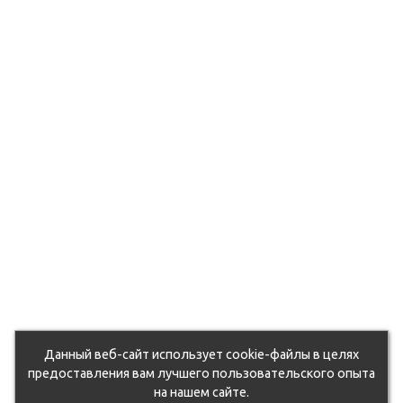
du5zcohd0k/105064.970.jpg
6ut71q2mf4b/105250.970.jpg
9d7otixj9/105127.970.jpg
fhvzo543qm17/107287.970.jpg
6euvbvn6yy3/104771.970.jpg
rxqsg1unwy7/105263.970.jpg
oqflwlg/107172.970.jpg
oahdjosnbns/118702.970.jpg
xx03ney11nfx/104820.970.jpg
k0a7arlfs/105092.970.jpg
eorst0piemv/104854.970.jpg
Данный веб-сайт использует cookie-файлы в целях
jetjc5xl0ww/130665.970.jpg
предоставления вам лучшего пользовательского опыта
на нашем сайте.
dz1stpgz0j/50762_011.jpg