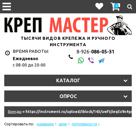
0
ТЫСЯЧИ ВИДОВ КРЕПЕЖА И РУЧНОГО
ИНСТРУМЕНТА
ВРЕМЯ РАБОТЫ:
8-926-
086-05-31
Ежедневно
с 08-00 до 20-00
1hyju2uet3/11327_011.jpg
КАТАЛОГ
y2s2lt7eln/107010.970.jpg
ОПРОС
9dkb2qkke6f/10845_011.jpg
eqm2n0isim8u/10620_r08.jpg
Бренды
» https://instrument.ru/upload/iblock/143/uwftjleq5z9x4gq5
hkzjskdrrk/181335_011.jpg
Сортировать по:
названию
цене
популярности
ydziwlw5q6amf/11575_011.jpg