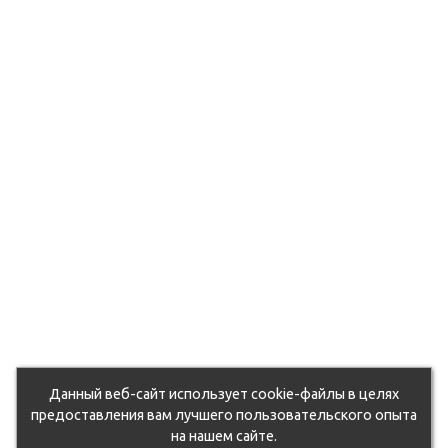
du5zcohd0k/105064.970.jpg
6ut71q2mf4b/105250.970.jpg
9d7otixj9/105127.970.jpg
fhvzo543qm17/107287.970.jpg
6euvbvn6yy3/104771.970.jpg
rxqsg1unwy7/105263.970.jpg
oqflwlg/107172.970.jpg
oahdjosnbns/118702.970.jpg
xx03ney11nfx/104820.970.jpg
k0a7arlfs/105092.970.jpg
eorst0piemv/104854.970.jpg
Данный веб-сайт использует cookie-файлы в целях
jetjc5xl0ww/130665.970.jpg
предоставления вам лучшего пользовательского опыта
на нашем сайте.
dz1stpgz0j/50762_011.jpg