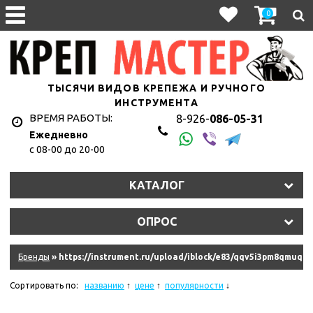
0
ТЫСЯЧИ ВИДОВ КРЕПЕЖА И РУЧНОГО
ИНСТРУМЕНТА
ВРЕМЯ РАБОТЫ:
8-926-
086-05-31
Ежедневно
с 08-00 до 20-00
1hyju2uet3/11327_011.jpg
КАТАЛОГ
y2s2lt7eln/107010.970.jpg
ОПРОС
9dkb2qkke6f/10845_011.jpg
eqm2n0isim8u/10620_r08.jpg
Бренды
» https://instrument.ru/upload/iblock/e83/qqv5i3pm8qmuqb8
hkzjskdrrk/181335_011.jpg
Сортировать по:
названию
цене
популярности
ydziwlw5q6amf/11575_011.jpg