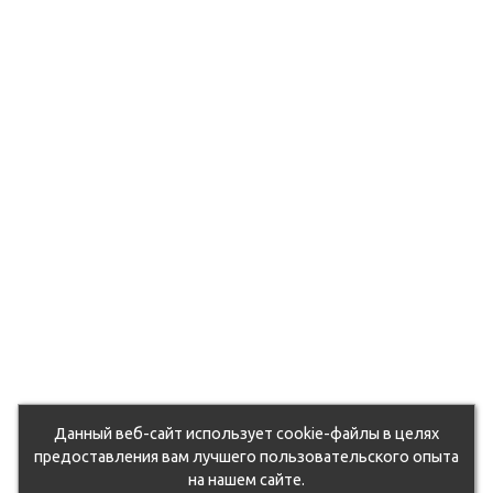
du5zcohd0k/105064.970.jpg
6ut71q2mf4b/105250.970.jpg
9d7otixj9/105127.970.jpg
fhvzo543qm17/107287.970.jpg
6euvbvn6yy3/104771.970.jpg
rxqsg1unwy7/105263.970.jpg
oqflwlg/107172.970.jpg
oahdjosnbns/118702.970.jpg
xx03ney11nfx/104820.970.jpg
k0a7arlfs/105092.970.jpg
eorst0piemv/104854.970.jpg
Данный веб-сайт использует cookie-файлы в целях
jetjc5xl0ww/130665.970.jpg
предоставления вам лучшего пользовательского опыта
на нашем сайте.
dz1stpgz0j/50762_011.jpg