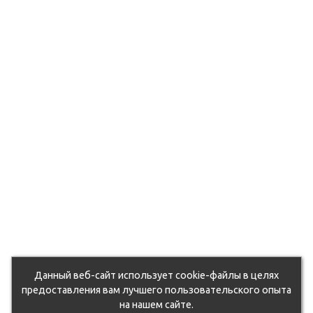
du5zcohd0k/105064.970.jpg
6ut71q2mf4b/105250.970.jpg
9d7otixj9/105127.970.jpg
fhvzo543qm17/107287.970.jpg
6euvbvn6yy3/104771.970.jpg
rxqsg1unwy7/105263.970.jpg
oqflwlg/107172.970.jpg
oahdjosnbns/118702.970.jpg
xx03ney11nfx/104820.970.jpg
k0a7arlfs/105092.970.jpg
eorst0piemv/104854.970.jpg
Данный веб-сайт использует cookie-файлы в целях
jetjc5xl0ww/130665.970.jpg
предоставления вам лучшего пользовательского опыта
на нашем сайте.
dz1stpgz0j/50762_011.jpg