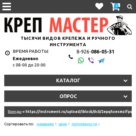
0
ТЫСЯЧИ ВИДОВ КРЕПЕЖА И РУЧНОГО
ИНСТРУМЕНТА
ВРЕМЯ РАБОТЫ:
8-926-
086-05-31
Ежедневно
с 08-00 до 20-00
1hyju2uet3/11327_011.jpg
КАТАЛОГ
y2s2lt7eln/107010.970.jpg
ОПРОС
9dkb2qkke6f/10845_011.jpg
eqm2n0isim8u/10620_r08.jpg
Бренды
» https://instrument.ru/upload/iblock/dc0/2epqhzexmzifpqs
hkzjskdrrk/181335_011.jpg
Сортировать по:
названию
цене
популярности
ydziwlw5q6amf/11575_011.jpg