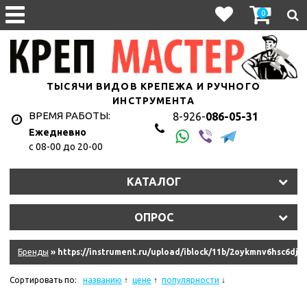
0
ТЫСЯЧИ ВИДОВ КРЕПЕЖА И РУЧНОГО
ИНСТРУМЕНТА
ВРЕМЯ РАБОТЫ:
8-926-
086-05-31
Ежедневно
с 08-00 до 20-00
1hyju2uet3/11327_011.jpg
КАТАЛОГ
y2s2lt7eln/107010.970.jpg
ОПРОС
9dkb2qkke6f/10845_011.jpg
eqm2n0isim8u/10620_r08.jpg
Бренды
» https://instrument.ru/upload/iblock/11b/2oykmnv6hsc6dj
hkzjskdrrk/181335_011.jpg
Сортировать по:
названию
цене
популярности
ydziwlw5q6amf/11575_011.jpg