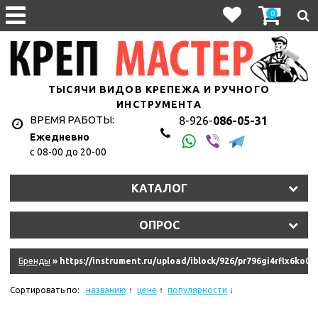
0
ТЫСЯЧИ ВИДОВ КРЕПЕЖА И РУЧНОГО
ИНСТРУМЕНТА
ВРЕМЯ РАБОТЫ:
8-926-
086-05-31
Ежедневно
с 08-00 до 20-00
1hyju2uet3/11327_011.jpg
КАТАЛОГ
y2s2lt7eln/107010.970.jpg
ОПРОС
9dkb2qkke6f/10845_011.jpg
eqm2n0isim8u/10620_r08.jpg
Бренды
» https://instrument.ru/upload/iblock/926/pr796gi4rflx6ko0
hkzjskdrrk/181335_011.jpg
Сортировать по:
названию
цене
популярности
ydziwlw5q6amf/11575_011.jpg