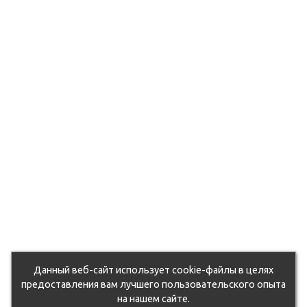
du5zcohd0k/105064.970.jpg
6ut71q2mf4b/105250.970.jpg
9d7otixj9/105127.970.jpg
fhvzo543qm17/107287.970.jpg
6euvbvn6yy3/104771.970.jpg
rxqsg1unwy7/105263.970.jpg
oqflwlg/107172.970.jpg
oahdjosnbns/118702.970.jpg
xx03ney11nfx/104820.970.jpg
k0a7arlfs/105092.970.jpg
eorst0piemv/104854.970.jpg
Данный веб-сайт использует cookie-файлы в целях
jetjc5xl0ww/130665.970.jpg
предоставления вам лучшего пользовательского опыта
на нашем сайте.
dz1stpgz0j/50762_011.jpg