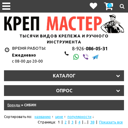
0
ТЫСЯЧИ ВИДОВ КРЕПЕЖА И РУЧНОГО
ИНСТРУМЕНТА
ВРЕМЯ РАБОТЫ:
8-926-
086-05-31
Ежедневно
с 08-00 до 20-00
1hyju2uet3/11327_011.jpg
КАТАЛОГ
y2s2lt7eln/107010.970.jpg
ОПРОС
9dkb2qkke6f/10845_011.jpg
eqm2n0isim8u/10620_r08.jpg
Бренды
» СИБИН
hkzjskdrrk/181335_011.jpg
Сортировать по:
названию
цене
популярности
Страница:
1
|
2
|
3
|
4
| ... |
38
|
Показать все
ydziwlw5q6amf/11575_011.jpg