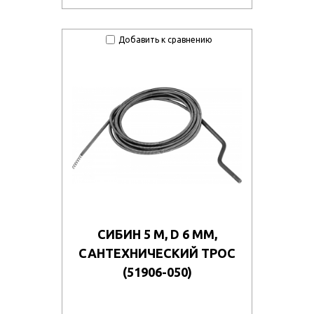
ge9df1083t/50767_011.jpg
Добавить к сравнению
qllri8x3b5/50769_011.jpg
vz7djau7etw/107335.970.jpg
pispbqo9t6f/51028_011.jpg
665sfaf2ru6/51040_13.jpg
tkllguy6m5y/51019_011.jpg
vjt0t9aph20/51047_011.jpg
pc0hhg10356v/131585.970.jpg
9quvvf29wjh/505195_011.jpg
СИБИН 5 М, D 6 ММ,
ipy793xzxhh/57314_34.jpg
САНТЕХНИЧЕСКИЙ ТРОС
(51906-050)
29oj03d6pbm/57317_r2.jpg
owsysircc5/57304_u1.jpg