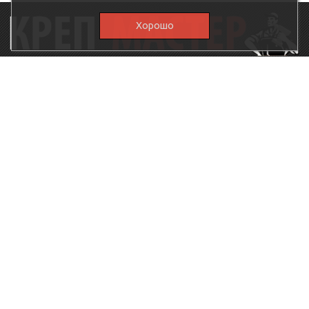
Хорошо
115230, г.Москва, Каширское шоссе, дом 19, корпус 1,
вход №3, магазин "КрепМастер"
krep-master21@yandex.ru,
5807711@mail.ru
8-926-
086-05-31
МЕНЮ
КАТАЛОГ
КрепМастер
Крепеж
Политика
Нержавеющий крепеж
конфиденциальности
Хозтовары
Доставка и оплата
Ручной инструмент
Акции
Заглушки декоративные
Оптовикам
Малярный инструмент
Контакты
Штукатурный инструмент
Продукция ЗУБР
Электрика