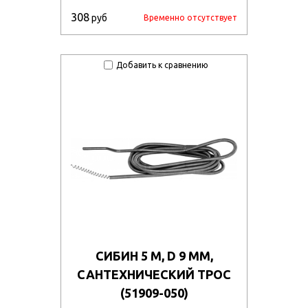
ukhkq10wuy82/113128.970.jpg
308
руб
Временно отсутствует
latsk31e2a2/773110_001.jpg
wj59lb1syr/70442_r02.jpg
Добавить к сравнению
g2ypwcchpry/88669_011.jpg
uqk30tbse56/96416_r2.jpg
luo4vvqppsbv/108213.970.jpg
uf0wp8vb6j/90252_011.jpg
t9pipd4xi7/102218.970.jpg
9shu6ens4wmd/102232.970.jpg
90q223rcy7/103606.970.jpg
СИБИН 5 М, D 9 ММ,
iukns2ccj5/57319_011.jpg
САНТЕХНИЧЕСКИЙ ТРОС
dkijs8bdhwo6/57321_011.jpg
(51909-050)
pfr1ozgq3h7d/57323_011.jpg