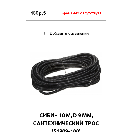
si3vnbx0gcl/57325_11.jpg
480
руб
Временно отсутствует
4dh5mnpz3ei/127788.970.jpg
Добавить к сравнению
СИБИН 10 М, D 9 ММ,
САНТЕХНИЧЕСКИЙ ТРОС
(51909-100)