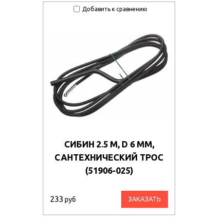
z8899nrom8g/11561_011.jpg
Добавить к сравнению
om2jlgvm57/11452_011.jpg
ko27di4231o/181365_011.jpg
kny1jqxyxmz/21649_9.jpg
qvs75hhq5gg/36001_011.jpg
n56hl1un9/106111.970.jpg
9kozkdxm9ut/106134.970.jpg
a0agae2ac3/113407.970.jpg
СИБИН 2.5 М, D 6 ММ,
q3e91cd344/104870.970.jpg
САНТЕХНИЧЕСКИЙ ТРОС
syip4xy42z/105225.970.jpg
(51906-025)
g1itkm2ovh1/105237.970.jpg
233
ЗАКАЗАТЬ
руб
vgr77l4c8g8/50750_u1.jpg