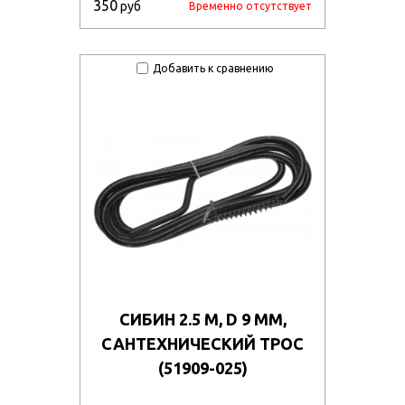
350
руб
Временно отсутствует
ekmcbhglof/57410_08r.JPG
bc1bcubz8u9/57322_r08_1_.jpg
Добавить к сравнению
owgfakrnw14t/57415_011.jpg
megc5f0qx9dh/522715_u1.jpg
4n33lmei9pz/522735_u1.jpg
l4fxft9n7cd/57426_011.jpg
a4d9vhr0a9z/57427_0011.jpg
0dudz8m7oy7n/57428_u1.jpg
whambx0kizba/40546_4.jpg
dymb8q5bte/71038_r4.jpg
СИБИН 2.5 М, D 9 ММ,
САНТЕХНИЧЕСКИЙ ТРОС
kvkhxo30odv/75705_r4.jpg
(51909-025)
s9prmos8ck/74044_r2.jpg