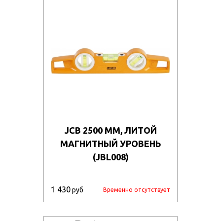
ukhkq10wuy82/113128.970.jpg
latsk31e2a2/773110_001.jpg
wj59lb1syr/70442_r02.jpg
g2ypwcchpry/88669_011.jpg
uqk30tbse56/96416_r2.jpg
luo4vvqppsbv/108213.970.jpg
uf0wp8vb6j/90252_011.jpg
JCB 2500 ММ, ЛИТОЙ
t9pipd4xi7/102218.970.jpg
МАГНИТНЫЙ УРОВЕНЬ
9shu6ens4wmd/102232.970.jpg
(JBL008)
90q223rcy7/103606.970.jpg
iukns2ccj5/57319_011.jpg
1 430
руб
Временно отсутствует
dkijs8bdhwo6/57321_011.jpg
pfr1ozgq3h7d/57323_011.jpg