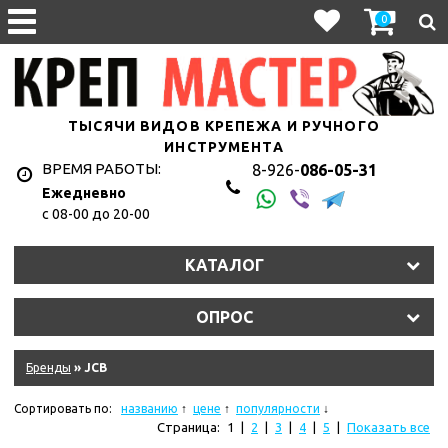
0
ТЫСЯЧИ ВИДОВ КРЕПЕЖА И РУЧНОГО
ИНСТРУМЕНТА
ВРЕМЯ РАБОТЫ:
8-926-
086-05-31
Ежедневно
с 08-00 до 20-00
1hyju2uet3/11327_011.jpg
КАТАЛОГ
y2s2lt7eln/107010.970.jpg
ОПРОС
9dkb2qkke6f/10845_011.jpg
eqm2n0isim8u/10620_r08.jpg
Бренды
» JCB
hkzjskdrrk/181335_011.jpg
Сортировать по:
названию
цене
популярности
Страница:
1
|
2
|
3
|
4
|
5
|
Показать все
ydziwlw5q6amf/11575_011.jpg