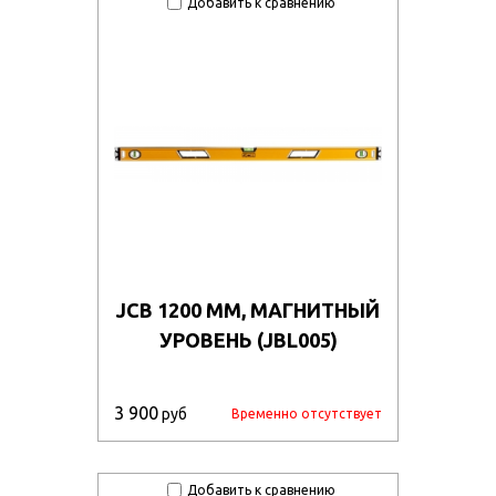
Добавить к сравнению
ge9df1083t/50767_011.jpg
qllri8x3b5/50769_011.jpg
vz7djau7etw/107335.970.jpg
pispbqo9t6f/51028_011.jpg
665sfaf2ru6/51040_13.jpg
tkllguy6m5y/51019_011.jpg
vjt0t9aph20/51047_011.jpg
JCB 1200 ММ, МАГНИТНЫЙ
pc0hhg10356v/131585.970.jpg
УРОВЕНЬ (JBL005)
9quvvf29wjh/505195_011.jpg
ipy793xzxhh/57314_34.jpg
3 900
руб
Временно отсутствует
29oj03d6pbm/57317_r2.jpg
owsysircc5/57304_u1.jpg
Добавить к сравнению