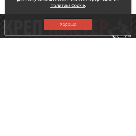
Политика Cookie
.
Хорошо
115230, г.Москва, Каширское шоссе, дом 19, корпус 1,
вход №3, магазин "КрепМастер"
krep-master21@yandex.ru,
5807711@mail.ru
8-926-
086-05-31
МЕНЮ
КАТАЛОГ
КрепМастер
Крепеж
Политика
Нержавеющий крепеж
конфиденциальности
Хозтовары
Доставка и оплата
Ручной инструмент
Акции
Заглушки декоративные
Оптовикам
Малярный инструмент
Контакты
Штукатурный инструмент