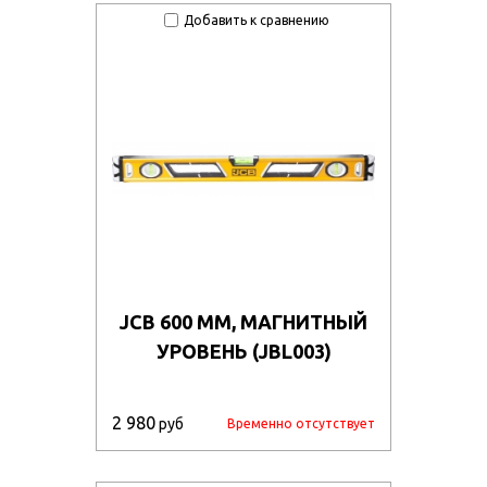
z8899nrom8g/11561_011.jpg
Добавить к сравнению
om2jlgvm57/11452_011.jpg
ko27di4231o/181365_011.jpg
kny1jqxyxmz/21649_9.jpg
qvs75hhq5gg/36001_011.jpg
n56hl1un9/106111.970.jpg
9kozkdxm9ut/106134.970.jpg
a0agae2ac3/113407.970.jpg
JCB 600 ММ, МАГНИТНЫЙ
q3e91cd344/104870.970.jpg
УРОВЕНЬ (JBL003)
syip4xy42z/105225.970.jpg
g1itkm2ovh1/105237.970.jpg
2 980
руб
Временно отсутствует
vgr77l4c8g8/50750_u1.jpg