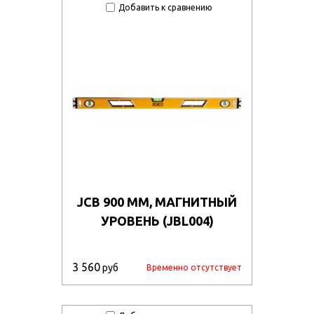
du5zcohd0k/105064.970.jpg
Добавить к сравнению
6ut71q2mf4b/105250.970.jpg
9d7otixj9/105127.970.jpg
fhvzo543qm17/107287.970.jpg
6euvbvn6yy3/104771.970.jpg
rxqsg1unwy7/105263.970.jpg
oqflwlg/107172.970.jpg
oahdjosnbns/118702.970.jpg
JCB 900 ММ, МАГНИТНЫЙ
xx03ney11nfx/104820.970.jpg
УРОВЕНЬ (JBL004)
k0a7arlfs/105092.970.jpg
eorst0piemv/104854.970.jpg
3 560
руб
Временно отсутствует
jetjc5xl0ww/130665.970.jpg
dz1stpgz0j/50762_011.jpg