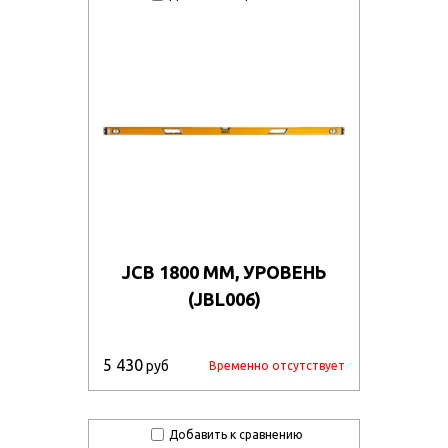
ekmcbhglof/57410_08r.JPG
bc1bcubz8u9/57322_r08_1_.jpg
owgfakrnw14t/57415_011.jpg
megc5f0qx9dh/522715_u1.jpg
4n33lmei9pz/522735_u1.jpg
l4fxft9n7cd/57426_011.jpg
a4d9vhr0a9z/57427_0011.jpg
JCB 1800 ММ, УРОВЕНЬ
0dudz8m7oy7n/57428_u1.jpg
(JBL006)
whambx0kizba/40546_4.jpg
dymb8q5bte/71038_r4.jpg
5 430
руб
Временно отсутствует
kvkhxo30odv/75705_r4.jpg
s9prmos8ck/74044_r2.jpg
Добавить к сравнению