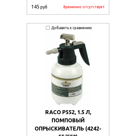
du5zcohd0k/105064.970.jpg
145
руб
Временно отсутствует
6ut71q2mf4b/105250.970.jpg
9d7otixj9/105127.970.jpg
Добавить к сравнению
fhvzo543qm17/107287.970.jpg
6euvbvn6yy3/104771.970.jpg
rxqsg1unwy7/105263.970.jpg
oqflwlg/107172.970.jpg
oahdjosnbns/118702.970.jpg
xx03ney11nfx/104820.970.jpg
k0a7arlfs/105092.970.jpg
RACO P552, 1.5 Л,
eorst0piemv/104854.970.jpg
ПОМПОВЫЙ
jetjc5xl0ww/130665.970.jpg
ОПРЫСКИВАТЕЛЬ (4242-
dz1stpgz0j/50762_011.jpg