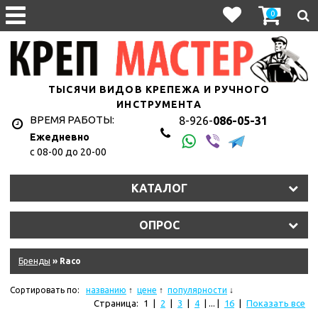
0
ТЫСЯЧИ ВИДОВ КРЕПЕЖА И РУЧНОГО
ИНСТРУМЕНТА
ВРЕМЯ РАБОТЫ:
8-926-
086-05-31
Ежедневно
с 08-00 до 20-00
1hyju2uet3/11327_011.jpg
КАТАЛОГ
y2s2lt7eln/107010.970.jpg
ОПРОС
9dkb2qkke6f/10845_011.jpg
eqm2n0isim8u/10620_r08.jpg
Бренды
» Raco
hkzjskdrrk/181335_011.jpg
Сортировать по:
названию
цене
популярности
Страница:
1
|
2
|
3
|
4
| ... |
16
|
Показать все
ydziwlw5q6amf/11575_011.jpg