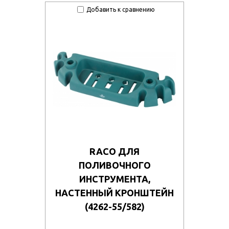
z8899nrom8g/11561_011.jpg
Добавить к сравнению
om2jlgvm57/11452_011.jpg
ko27di4231o/181365_011.jpg
kny1jqxyxmz/21649_9.jpg
qvs75hhq5gg/36001_011.jpg
n56hl1un9/106111.970.jpg
9kozkdxm9ut/106134.970.jpg
a0agae2ac3/113407.970.jpg
RACO ДЛЯ
q3e91cd344/104870.970.jpg
ПОЛИВОЧНОГО
syip4xy42z/105225.970.jpg
ИНСТРУМЕНТА,
НАСТЕННЫЙ КРОНШТЕЙН
g1itkm2ovh1/105237.970.jpg
(4262-55/582)
vgr77l4c8g8/50750_u1.jpg