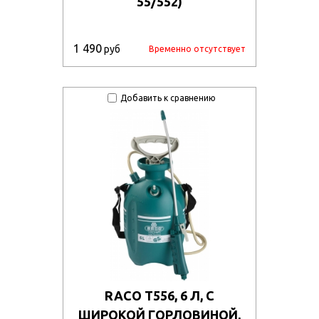
55/552)
ge9df1083t/50767_011.jpg
qllri8x3b5/50769_011.jpg
1 490
руб
Временно отсутствует
vz7djau7etw/107335.970.jpg
Добавить к сравнению
pispbqo9t6f/51028_011.jpg
665sfaf2ru6/51040_13.jpg
tkllguy6m5y/51019_011.jpg
vjt0t9aph20/51047_011.jpg
pc0hhg10356v/131585.970.jpg
9quvvf29wjh/505195_011.jpg
ipy793xzxhh/57314_34.jpg
29oj03d6pbm/57317_r2.jpg
RACO T556, 6 Л, С
owsysircc5/57304_u1.jpg
ШИРОКОЙ ГОРЛОВИНОЙ,