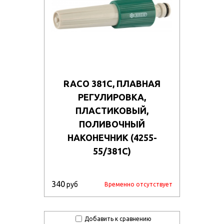
si3vnbx0gcl/57325_11.jpg
4dh5mnpz3ei/127788.970.jpg
RACO 381C, ПЛАВНАЯ
РЕГУЛИРОВКА,
ПЛАСТИКОВЫЙ,
ПОЛИВОЧНЫЙ
НАКОНЕЧНИК (4255-
55/381C)
340
руб
Временно отсутствует
Добавить к сравнению