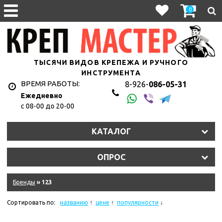
0
ТЫСЯЧИ ВИДОВ КРЕПЕЖА И РУЧНОГО
ИНСТРУМЕНТА
ВРЕМЯ РАБОТЫ:
8-926-
086-05-31
Ежедневно
с 08-00 до 20-00
1hyju2uet3/11327_011.jpg
КАТАЛОГ
y2s2lt7eln/107010.970.jpg
ОПРОС
9dkb2qkke6f/10845_011.jpg
eqm2n0isim8u/10620_r08.jpg
Бренды
» 123
hkzjskdrrk/181335_011.jpg
Сортировать по:
названию
цене
популярности
ydziwlw5q6amf/11575_011.jpg