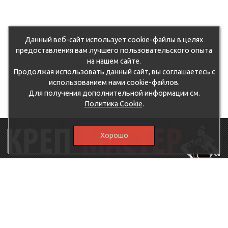
ge9df1083t/50767_011.jpg
qllri8x3b5/50769_011.jpg
Данный веб-сайт использует cookie-файлы в целях
предоставления вам лучшего пользовательского опыта
vz7djau7etw/107335.970.jpg
на нашем сайте.
pispbqo9t6f/51028_011.jpg
Продолжая использовать данный сайт, вы соглашаетесь с
использованием нами cookie-файлов.
665sfaf2ru6/51040_13.jpg
Для получения дополнительной информации см.
Политика Cookie
.
tkllguy6m5y/51019_011.jpg
vjt0t9aph20/51047_011.jpg
Хорошо
pc0hhg10356v/131585.970.jpg
9quvvf29wjh/505195_011.jpg
115230, г.Москва, Каширское шоссе, дом 19, корпус 1,
вход №3, магазин "КрепМастер"
ipy793xzxhh/57314_34.jpg
krep-master21@yandex.ru,
5807711@mail.ru
29oj03d6pbm/57317_r2.jpg
8-926-
086-05-31
owsysircc5/57304_u1.jpg