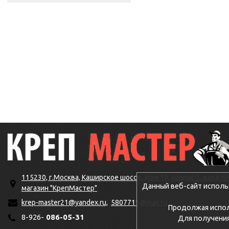
115230, г.Москва, Каширское шоссе, дом 19, корпус 1, вход №
Данный веб-сайт исполь
магазин "КрепМастер"
krep-master21@yandex.ru,
5807711@mail.ru
Продолжая исполь
8-926-
086-05-31
Для получени